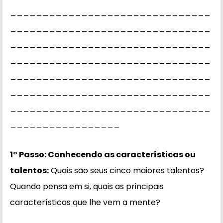
_______________________________
_______________________________
_______________________________
_______________________________
_______________________________
_______________________________
_______________________________
_________________
1° Passo: Conhecendo as características ou
talentos:
Quais são seus cinco maiores talentos?
Quando pensa em si, quais as principais
características que lhe vem a mente?