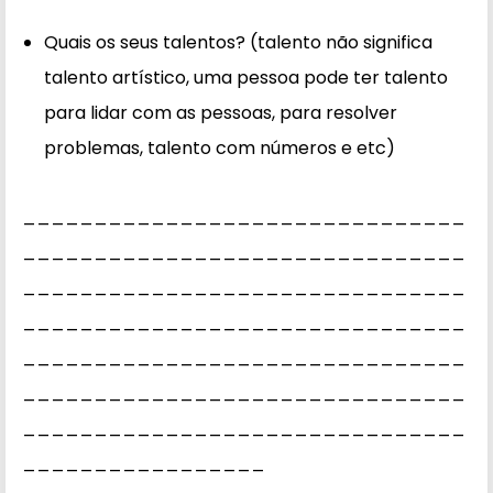
Quais os seus talentos? (talento não significa
talento artístico, uma pessoa pode ter talento
para lidar com as pessoas, para resolver
problemas, talento com números e etc)
_______________________________
_______________________________
_______________________________
_______________________________
_______________________________
_______________________________
_______________________________
_________________