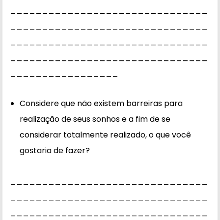
_______________________________
_______________________________
_______________________________
_______________________________
_________________
Considere que não existem barreiras para
realização de seus sonhos e a fim de se
considerar totalmente realizado, o que você
gostaria de fazer?
_______________________________
_______________________________
_______________________________