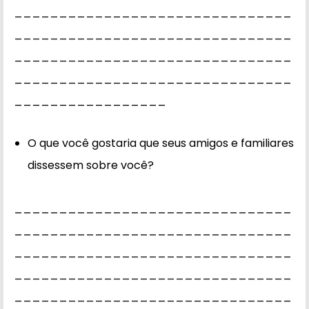
_______________________________
_______________________________
_______________________________
_______________________________
_________________
O que você gostaria que seus amigos e familiares
dissessem sobre você?
_______________________________
_______________________________
_______________________________
_______________________________
_______________________________