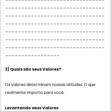
_______________________________
_______________________________
_______________________________
_______________________________
_______________________________
_______________________________
_________________
3) Quais são seus Valores?
Os valores determinam nossas atitudes. O que
realmente importa para você.
Levantando seus Valores