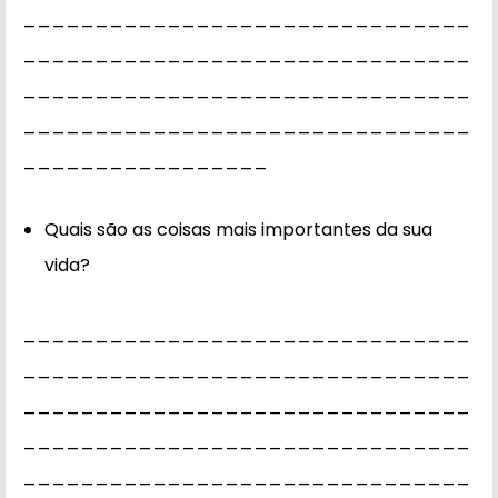
_______________________________
_______________________________
_______________________________
_______________________________
_________________
Quais são as coisas mais importantes da sua
vida?
_______________________________
_______________________________
_______________________________
_______________________________
_______________________________