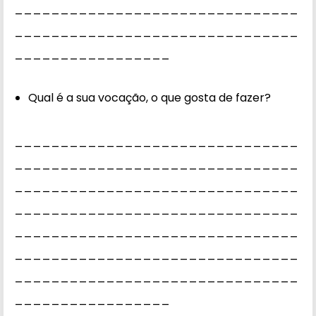
_______________________________
_______________________________
_________________
Qual é a sua vocação, o que gosta de fazer?
_______________________________
_______________________________
_______________________________
_______________________________
_______________________________
_______________________________
_______________________________
_________________