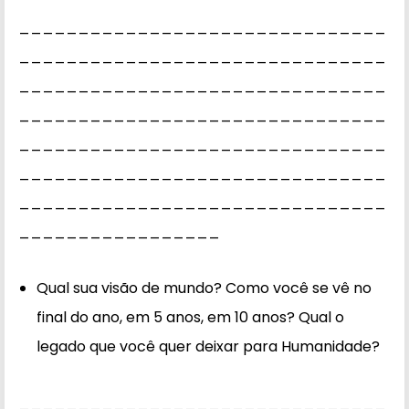
_______________________________
_______________________________
_______________________________
_______________________________
_______________________________
_______________________________
_______________________________
_________________
Qual sua visão de mundo? Como você se vê no
final do ano, em 5 anos, em 10 anos? Qual o
legado que você quer deixar para Humanidade?
_______________________________