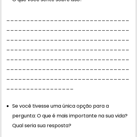
_______________________________
_______________________________
_______________________________
_______________________________
_______________________________
_______________________________
_______________________________
_________________
Se você tivesse uma única opção para a
pergunta: O que é mais importante na sua vida?
Qual seria sua resposta?