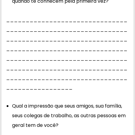
quando te conhecem pela primeira vez?
_______________________________
_______________________________
_______________________________
_______________________________
_______________________________
_______________________________
_______________________________
_________________
Qual a impressão que seus amigos, sua família,
seus colegas de trabalho, as outras pessoas em
geral tem de você?