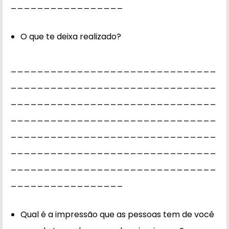
_________________
O que te deixa realizado?
_______________________________
_______________________________
_______________________________
_______________________________
_______________________________
_______________________________
_______________________________
_________________
Qual é a impressão que as pessoas tem de você