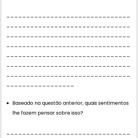
_______________________________
_______________________________
_______________________________
_______________________________
_______________________________
_______________________________
_______________________________
_________________
Baseado na questão anterior, quais sentimentos
lhe fazem pensar sobre isso?
_______________________________